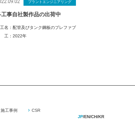
022.09.02
プラントエンジニアリング
各工事自社製作品の出荷中
工名：
配管及びタンク鋼板のプレファブ
 工：
2022年
施工事例
CSR
JP
EN
CH
KR