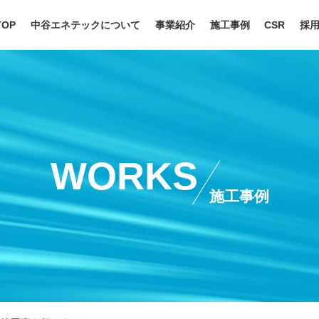
TOP
中谷エネテックについて
事業紹介
施工事例
CSR
採
理念・ご挨拶
配管工事
安全・
会社概要
SDM工事
社会貢
歴史
タンク工事
SDGs
回転機械工事
働きや
電気工事
WORKS
オペレーションサポート
石油製品販売
施工事例