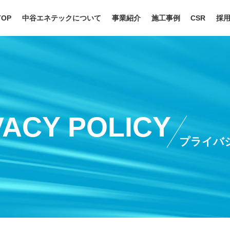
TOP
中谷エネテックについて
事業紹介
施工事例
CSR
採
理念・ご挨拶
配管工事
安全・
会社概要
SDM工事
社会貢
歴史
タンク工事
SDGs
回転機械工事
働きや
電気工事
VACY POLICY
オペレーションサポート
石油製品販売
プライバ