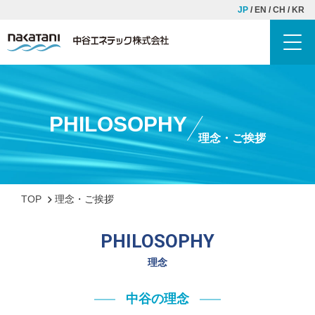
JP
EN
CH
KR
Toggl
TOP
中谷エネテックについて
PHILOSOPHY
理念・ご挨拶
理念・ご挨拶
会社概要
歴史
TOP
理念・ご挨拶
事業紹介
PHILOSOPHY
配管工事
理念
SDM工事
中谷の理念
タンク工事