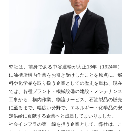
弊社は、前⾝である中⾕運輸が⼤正13年（1924年）
に油槽所構内作業をお引き受けしたことを原点に、燃
料や化学品を取り扱う企業としての歴史を重ね、現在
では、各種プラント・機械設備の建設・メンテナンス
⼯事から、構内作業、物流サービス、⽯油製品の販売
に⾄るまで、幅広い分野で、エネルギー・化学品の安
定供給に貢献する企業へと成⻑してまいりました。
社会インフラの第⼀線を担う企業として、弊社は、こ