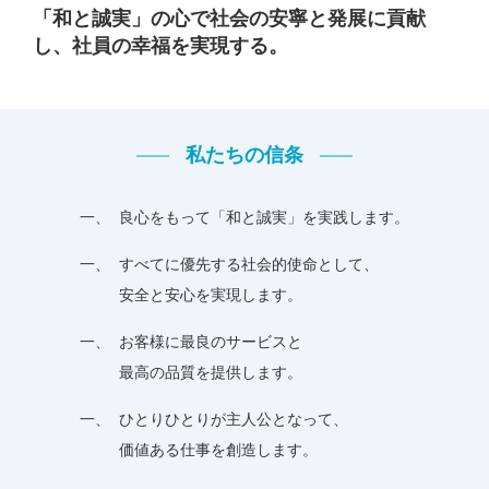
回転機械工事
「和と誠実」の⼼で社会の安寧と発展に貢献
し、
社員の幸福を実現する。
電気工事
オペレーションサポート
石油製品販売
私たちの信条
施工事例
良⼼をもって「和と誠実」を実践します。
CSR
すべてに優先する社会的使命として、
安全・品質への取り組み
安全と安⼼を実現します。
社会貢献への取り組み
お客様に最良のサービスと
SDGsへの取り組み
最⾼の品質を提供します。
働きやすさへの取り組み
ひとりひとりが主⼈公となって、
採用情報
価値ある仕事を創造します。