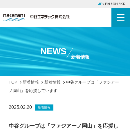
JP
EN
CH
KR
Toggl
TOP
中谷エネテックについて
NEWS
新着情報
理念・ご挨拶
会社概要
歴史
TOP
新着情報
新着情報
中谷グループは「ファジアー
ノ岡山」を応援しています
事業紹介
配管工事
2025.02.20
新着情報
SDM工事
タンク工事
中谷グループは「ファジアーノ岡山」を応援し