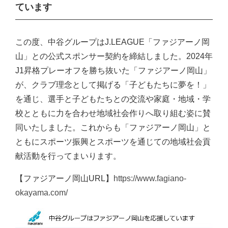
ています
回転機械工事
電気工事
オペレーションサポート
この度、中谷グループはJ.LEAGUE「ファジアーノ岡
山」との公式スポンサー契約を締結しました。2024年
石油製品販売
J1昇格プレーオフを勝ち抜いた「ファジアーノ岡山」
が、クラブ理念として掲げる「子どもたちに夢を！」
施工事例
を通じ、選手と子どもたちとの交流や家庭・地域・学
CSR
校とともに力を合わせ地域社会作りへ取り組む姿に賛
同いたしました。これからも「ファジアーノ岡山」と
安全・品質への取り組み
ともにスポーツ振興とスポーツを通じての地域社会貢
社会貢献への取り組み
献活動を行ってまいります。
SDGsへの取り組み
【ファジアーノ岡山URL】
https://www.fagiano-
働きやすさへの取り組み
okayama.com/
採用情報